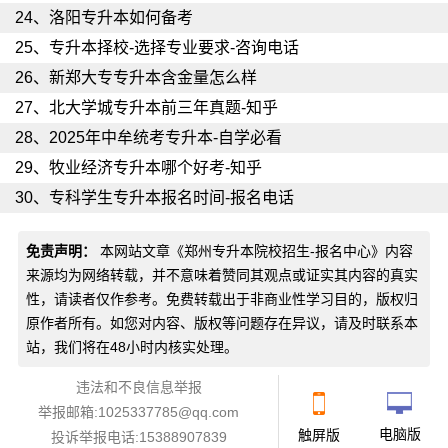
24、
洛阳专升本如何备考
25、
专升本择校-选择专业要求-咨询电话
26、
新郑大专专升本含金量怎么样
27、
北大学城专升本前三年真题-知乎
28、
2025年中牟统考专升本-自学必看
29、
牧业经济专升本哪个好考-知乎
30、
专科学生专升本报名时间-报名电话
免责声明：
本网站文章《
郑州专升本院校招生-报名中心
》内容
来源均为网络转载，并不意味着赞同其观点或证实其内容的真实
性，请读者仅作参考。免费转载出于非商业性学习目的，版权归
原作者所有。如您对内容、版权等问题存在异议，请及时联系本
站，我们将在48小时内核实处理。
违法和不良信息举报
举报邮箱:1025337785@qq.com
电脑版
触屏版
投诉举报电话:15388907839