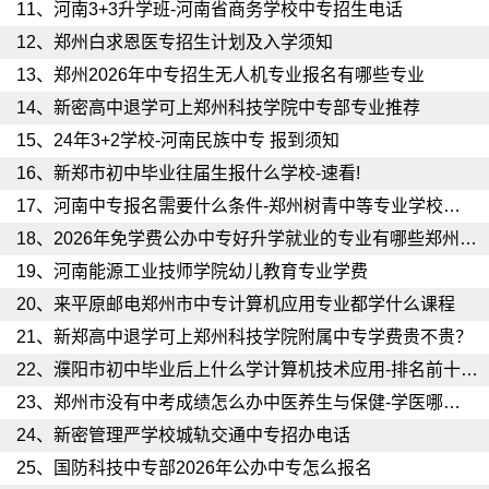
11、
河南3+3升学班-河南省商务学校中专招生电话
12、
郑州白求恩医专招生计划及入学须知
13、
郑州2026年中专招生无人机专业报名有哪些专业
14、
新密高中退学可上郑州科技学院中专部专业推荐
15、
24年3+2学校-河南民族中专 报到须知
16、
新郑市初中毕业往届生报什么学校-速看!
17、
河南中专报名需要什么条件-郑州树青中等专业学校（家长必读）
18、
2026年免学费公办中专好升学就业的专业有哪些郑州财税金融职业学院（学姐推荐）
19、
河南能源工业技师学院幼儿教育专业学费
20、
来平原邮电郑州市中专计算机应用专业都学什么课程
21、
新郑高中退学可上郑州科技学院附属中专学费贵不贵？
22、
濮阳市初中毕业后上什么学计算机技术应用-排名前十的中专学校
23、
郑州市没有中考成绩怎么办中医养生与保健-学医哪个学校好
24、
新密管理严学校城轨交通中专招办电话
25、
国防科技中专部2026年公办中专怎么报名