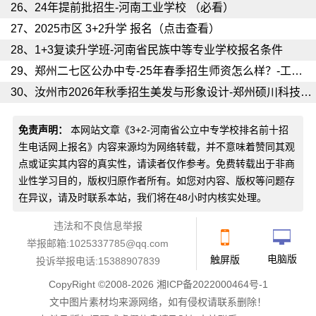
26、
24年提前批招生-河南工业学校 （必看）
27、
2025市区 3+2升学 报名（点击查看）
28、
1+3复读升学班-河南省民族中等专业学校报名条件
29、
郑州二七区公办中专-25年春季招生师资怎么样？-工业中专学校
30、
汝州市2026年秋季招生美发与形象设计-郑州硕川科技中等专业学校
免责声明：
本网站文章《
3+2-河南省公立中专学校排名前十招
生电话网上报名
》内容来源均为网络转载，并不意味着赞同其观
点或证实其内容的真实性，请读者仅作参考。免费转载出于非商
业性学习目的，版权归原作者所有。如您对内容、版权等问题存
在异议，请及时联系本站，我们将在48小时内核实处理。
违法和不良信息举报
举报邮箱:1025337785@qq.com
电脑版
触屏版
投诉举报电话:15388907839
CopyRight ©2008-2026
湘ICP备2022000464号-1
文中图片素材均来源网络，如有侵权请
联系删除
！