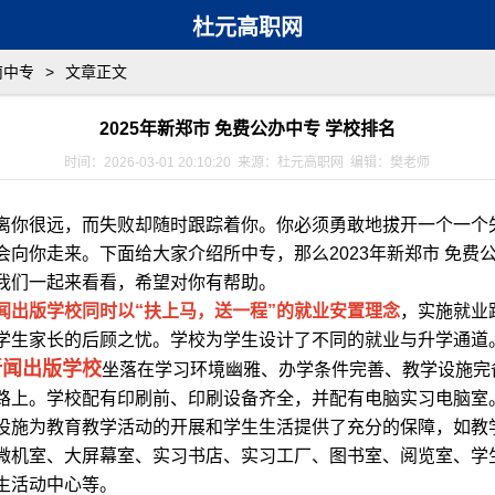
杜元高职网
南中专
>
文章正文
2025年新郑市 免费公办中专 学校排名
时间：2026-03-01 20:10:20 来源：杜元高职网 编辑：樊老师
离你很远，而失败却随时跟踪着你。你必须勇敢地拔开一个一个
会向你走来。下面给大家介绍所中专，那么2023年新郑市 免费公
我们一起来看看，希望对你有帮助。
闻出版学校同时以“扶上马，送一程”的就业安置理念
，实施就业
学生家长的后顾之忧。学校为学生设计了不同的就业与升学通道
新闻出版学校
坐落在学习环境幽雅、办学条件完善、教学设施完
路上。学校配有印刷前、印刷设备齐全，并配有电脑实习电脑室
设施为教育教学活动的开展和学生生活提供了充分的保障，如教
微机室、大屏幕室、实习书店、实习工厂、图书室、阅览室、学
生活动中心等。