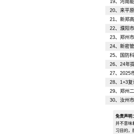
19、
河南
20、
来平
21、
新郑
22、
濮阳市
23、
郑州市
24、
新密
25、
国防科
26、
24年
27、
202
28、
1+3
29、
郑州二
30、
汝州市
免责声明
并不意味
习目的，