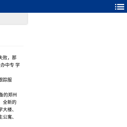
失败，那
办中专 学
跟踪服
。
备的郑州
。全新的
学大楼、
生公寓、