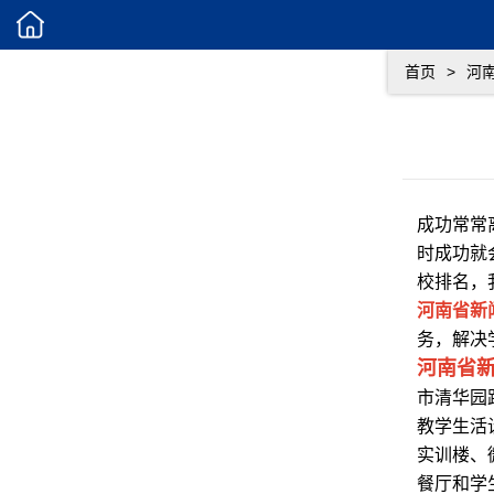
首页
>
河
成功常常
时成功就
校排名，
河南省新
务，解决
河南省
市清华园
教学生活
实训楼、
餐厅和学