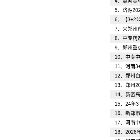
4、
漯河春
5、
济源2
6、
【3+
7、
来郑州
8、
中专药
9、
郑州重
10、
中专中
11、
河南3
12、
郑州
13、
郑州2
14、
新密
15、
24年
16、
新郑市
17、
河南中
18、
202