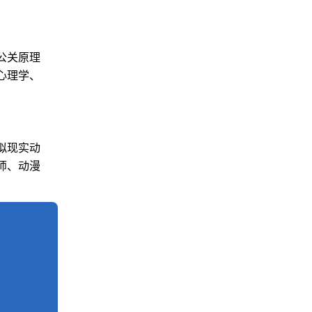
公关原理
心理学、
拟现实动
师、动漫