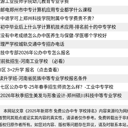
能源工业技师学院幼儿教育专业学费
原邮电郑州市中专计算机应用专业都学什么课程
高中退学可上郑州科技学院附属中专学费贵不贵？
初中毕业后上什么学计算机技术应用-排名前十的中专学校
没有中考成绩怎么办中医养生与保健-学医哪个学校好
管理严学校城轨交通中专招办电话
技中专部2026年公办中专怎么报名
提前批招生-河南工业学校 （必看）
5市区 3+2升学 报名（点击查看）
复读升学班-河南省民族中等专业学校报名条件
七区公办中专-25年春季招生师资怎么样？-工业中专学校
2026年秋季招生美发与形象设计-郑州硕川科技中等专业学校
：
本网站文章《
2025年新郑市 免费公办中专 学校排名
》内容来源均为网
着赞同其观点或证实其内容的真实性，请读者仅作参考。免费转载出于非
版权归原作者所有。如您对内容、版权等问题存在异议，请及时联系本站