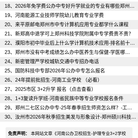
18、
2026年免学费公办中专好升学就业的专业有哪些郑州财税金融职业学院（学姐推荐）
19、
河南能源工业技师学院幼儿教育专业学费
20、
来平原邮电郑州市中专计算机应用专业都学什么课程
21、
新郑高中退学可上郑州科技学院附属中专学费贵不贵？
22、
濮阳市初中毕业后上什么学计算机技术应用-排名前十的中专学校
23、
郑州市没有中考成绩怎么办中医养生与保健-学医哪个学校好
24、
新密管理严学校城轨交通中专招办电话
25、
国防科技中专部2026年公办中专怎么报名
26、
24年提前批招生-河南工业学校 （必看）
27、
2025市区 3+2升学 报名（点击查看）
28、
1+3复读升学班-河南省民族中等专业学校报名条件
29、
郑州二七区公办中专-25年春季招生师资怎么样？-工业中专学校
30、
汝州市2026年秋季招生美发与形象设计-郑州硕川科技中等专业学校
免责声明：
本网站文章《
河南公办卫校招生-护理专业3+2学校