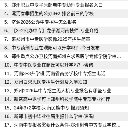
3、
郑州职业中专平原邮电中专幼师专业报名入口
4、
漯河春季招生的公办3+2-排名前三的学校
5、
济源2026公办中专招生怎么报名
6、
【3+2公办中专】龙子湖河南技师-专业介绍
7、
来郑州市中专医学影像2025年招生简章
8、
中专药剂专业在濮阳可以升学吗？-今日发布
9、
郑州重点公办卫校河南郑州白求恩医学专修学院学校电话
10、
中专中医专业在商丘可以升学吗？-咨询
11、
河南3+3升学班-河南省商务学校中专招生电话
12、
郑州白求恩医专招生计划及入学须知
13、
郑州2026年中专招生无人机专业报名有哪些专业
14、
新密高中退学可上郑州科技学院中专部专业推荐
15、
24年3+2学校-河南民族中专 报到须知
16、
新郑市初中毕业往届生报什么学校-速看!
17、
河南中专报名需要什么条件-郑州树青中等专业学校（家长必读）