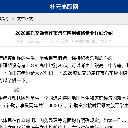
杜元高职网
季高考
>
文章正文
2026城轨交通焦作市汽车应用维修专业详细介绍
时间：2026-04-17 11:21:56 来源：杜元高职网 编辑：蒋老师
情绪控制你的生活，学会调节情绪，保持积极乐观的心态。​
不理想没有考上公办高中也别灰心，可以考虑上职高、中专等，
。下面由雷老师给大家介绍一下2026城轨交通焦作市汽车应用
可以了解一下。
金精准帮扶困难学生，全国连片特困地区学生和家庭经济困难学
00 元补助，享受两年共计 4000 元。补助资金按时足额发放至学生
化体现在作息时间、内务整理等方面均有明确规定，如统一作息
举止文明化着重培养学生礼貌待人、言行得体的行为习惯。​