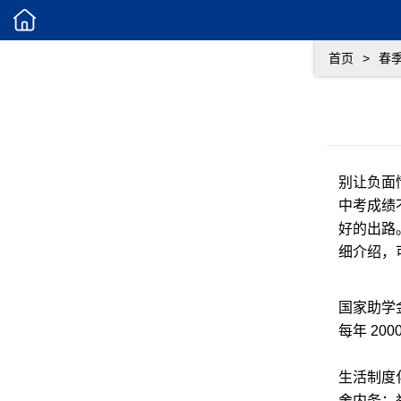
首页
>
春
别让负面
中考成绩
好的出路
细介绍，
国家助学
每年 20
生活制度
舍内务；