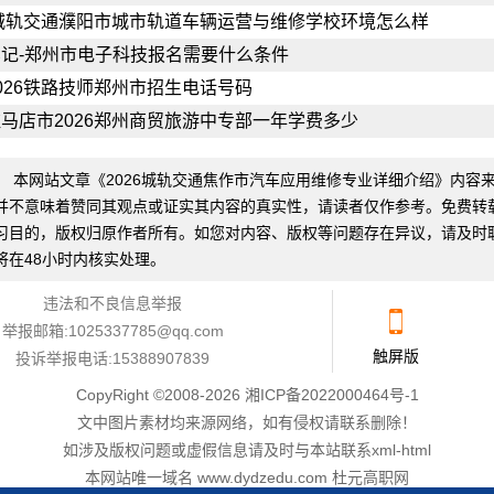
6城轨交通濮阳市城市轨道车辆运营与维修学校环境怎么样
记-郑州市电子科技报名需要什么条件
026铁路技师郑州市招生电话号码
马店市2026郑州商贸旅游中专部一年学费多少
：
本网站文章《
2026城轨交通焦作市汽车应用维修专业详细介绍
》内容
并不意味着赞同其观点或证实其内容的真实性，请读者仅作参考。免费转
习目的，版权归原作者所有。如您对内容、版权等问题存在异议，请及时
将在48小时内核实处理。
违法和不良信息举报
举报邮箱:1025337785@qq.com
触屏版
投诉举报电话:15388907839
CopyRight ©2008-2026
湘ICP备2022000464号-1
文中图片素材均来源网络，如有侵权请
联系删除
！
如涉及版权问题或虚假信息请及时与本站联系
xml
-
html
本网站唯一域名 www.dydzedu.com 杜元高职网