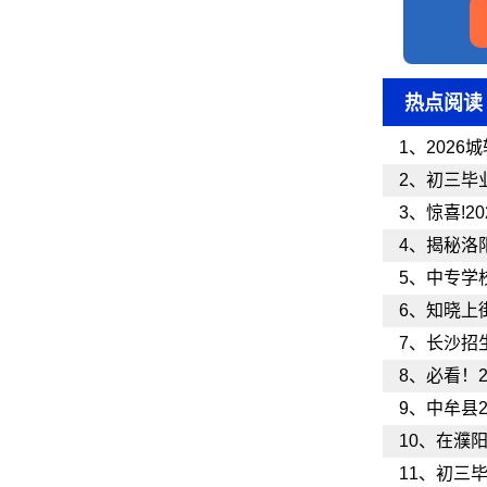
热点阅读
1、
202
2、
初三毕
3、
惊喜!
4、
揭秘洛
5、
中专学
6、
知晓上
7、
长沙招
8、
必看！
9、
中牟县2
10、
在濮阳
11、
初三毕