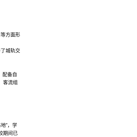
革等方面形
善了城轨交
，配备自
、客流组
地”，学
校期间已