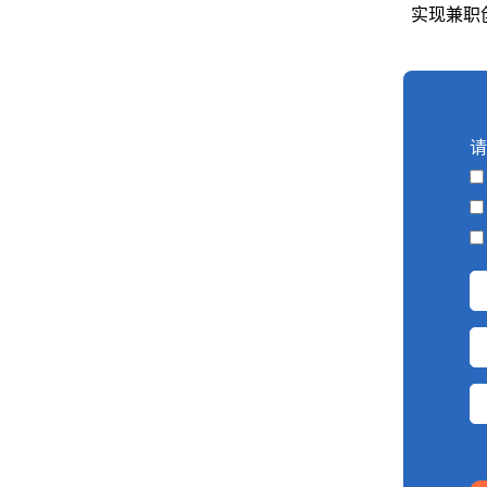
实现兼职创
请