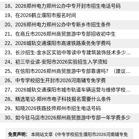
18、
2026郑州电力郑州公办中专开封市招生电话号码
19、
在2026鹤立濮阳市报名时间
20、
2026郑州电力郑州公办中专新乡市招生条件
21、
在商丘市2026郑州商贸旅游中专部招收初中生
22、
2026城轨交通濮阳市高速铁路乘务免学费吗
23、
长沙招生-金水区实验中等读中专建筑装饰技术多少钱一年
24、
初三毕业读-安阳市2026实验招生入学须知
25、
在信阳市2026郑州商贸旅游中专部靠谱吗？（建议收藏）
26、
中专学校招生开封市2026河南辅专免学费
27、
2026城轨交通濮阳市城市轨道车辆运营与维修学校环境怎么样
28、
精选笔记-郑州市电子科技报名需要什么条件
29、
知晓2026铁路技师郑州市招生电话号码
30、
如今驻马店市2026郑州商贸旅游中专部一年学费多少
免责声明：
本网站文章《
中专学校招生濮阳市2026河南辅专免