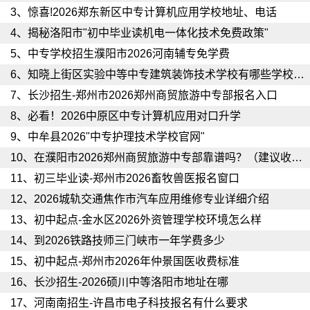
3、
惊喜!2026郑东新区中专计算机应用学校地址、电话
4、
揭秘洛阳市"初中毕业读机电一体化技术免费政策"
5、
中专学校招生濮阳市2026河南辅专免学费
6、
知晓上街区实验中等中专建筑装饰技术学校有哪些学校可以报
7、
长沙招生-郑州市2026郑州商贸旅游中专部报名入口
8、
必看！2026中原区中专计算机应用对口升学
9、
中牟县2026"中专护理技术学校官网"
10、
在濮阳市2026郑州商贸旅游中专部靠谱吗？（建议收藏）
11、
初三毕业读-郑州市2026畜牧兽医报名窗口
12、
2026城轨交通焦作市汽车应用维修专业详细介绍
13、
初中起点-金水区2026外资管理学校环境怎么样
14、
到2026铁路技师三门峡市一年学费多少
15、
初中起点-郑州市2026年仲景国医收费标准
16、
长沙招生-2026硕川中等洛阳市地址在哪
17、
河南南招生-许昌市电子科技报名有什么要求