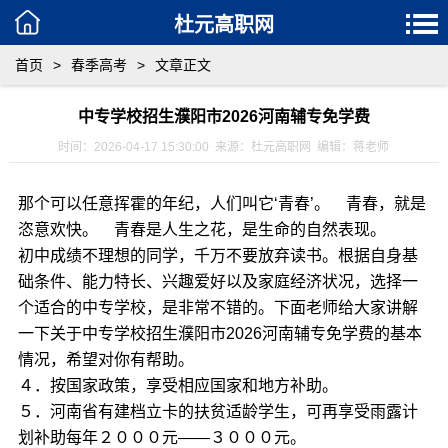
杜元高职网
首页
>
春季高考
>
文章正文
中专学校招生濮阳市2026河南辅专免学费
时间：2026-04-17 15:30:00 来源：杜元高职网 编辑：蒋老师
那个可以任意挥霍的年纪，人们叫它‘青春’。 青春，就是
恣意欢快。 青春是人生之花，是生命的自然表现。
初中成绩不理想的同学，千万不要放弃读书。根据自身基
础条件、能力特长、兴趣爱好以及家庭经济状况，选择一
个适合的中专学校，是非常不错的。下面老师给大家讲解
一下关于中专学校招生濮阳市2026河南辅专免学费的基本
情况，希望对你有帮助。
４．按国家政策，享受相应国家和地方补助。
５．河南省有建档立卡的扶贫适龄学生，可再享受雨露计
划补助每年２０００元——３０００元。